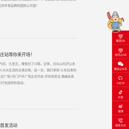
证百年老品牌的国民认可度！
集团OA
家庄站等你来开场！
何济公OA
气闷、久坐乏，难免扫了兴致。近来，白云山何济公多
微信公众号
入大众生活的点滴日常。这一次，我们来到“火车拉来的
万达广场1号门户外广场正式开启“济世有担当 镇痛有良
乐打包送到你身边。
小红书
抖音
微博
坡首发活动
联系方式