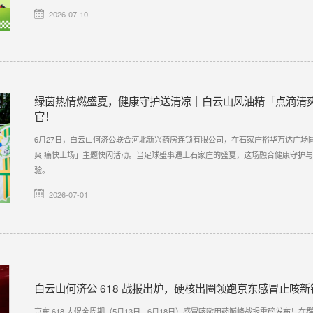
2026-07-10
绿茵热情燃盛夏，健康守护送清凉｜白云山风油精「点滴清爽
官！
6月27日，白云山何济公联合河北新兴药房连锁有限公司，在石家庄裕华万达广场圆
爽 痛快上场」主题快闪活动。当足球盛事遇上石家庄的盛夏，这场融合健康守护
验。
2026-07-01
白云山何济公 618 战报出炉，硬核出圈领跑京东感冒止咳新
京东 618 大促全周期（5月13日 - 6月18日）感冒咳嗽用药巅峰战报重磅发