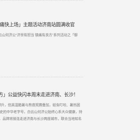
 痛快上场」主题活动济南站圆满收官
云山何济公“济世有担当 镇痛有良方”系列活动之「御
方」公益快闪本周末走进济南、长沙！
攀升，但高温酷暑与熬夜观赛叠加，蚊虫叮咬、暑热困
历史的中华老字号，白云山何济公始终心系大众健康，持
末，品牌将接连走进济南与长沙两座城市，联合当地知名