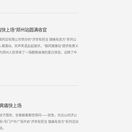
痛快上场”郑州站圆满收官
锁药店有限公司举办的“济世有担当 镇痛有良方”系列公
人潮涌动，欢声笑语此起彼伏，“御风健康站”提供免费义
为郑州人民带来了一场酣畅淋漓的夏日体验，诠释了中
清爽痛快上场
蚊子围攻、坐着躺着都觉得闷——别急，白云山何济公
广场1号门户外广场开启“济世有担当 镇痛有良方”系列活动
前。