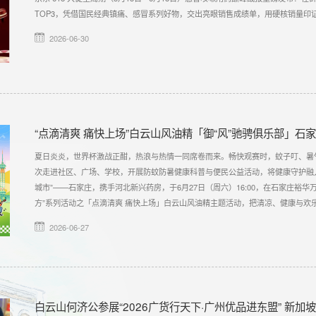
TOP3，凭借国民经典镇痛、感冒系列好物，交出亮眼销售成绩单，用硬核销量印
2026-06-30
“点滴清爽 痛快上场”白云山风油精「御“风”驰骋俱乐部」石
夏日炎炎，世界杯激战正酣，热浪与热情一同席卷而来。畅快观赛时，蚊子叮、暑
次走进社区、广场、学校，开展防蚊防暑健康科普与便民公益活动，将健康守护融
城市”——石家庄，携手河北新兴药房，于6月27日（周六）16:00，在石家庄裕华
方”系列活动之「点滴清爽 痛快上场」白云山风油精主题活动，把清凉、健康与欢
2026-06-27
白云山何济公参展“2026广货行天下·广州优品进东盟” 新加