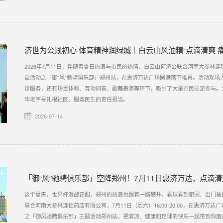
济世为公践初心 体育精神润绿城｜白云山风油精“点滴清爽 
2026年7月11日，伴随着夏日热浪与市民的热情，白云山何济公联合河南大参林连
益活动之「御“风”驰骋俱乐部」郑州站，在惠济万达广场圆满落下帷幕。活动现场
诊服务，还有场景体验、互动问答、歌舞表演等环节，吸引了大量市民驻足参与。
华老字号扎根社区、服务民生的责任担当。
2026-07-14
「御“风”驰骋俱乐部」空降郑州！7月11日惠济万达，点滴
这个夏天，世界杯激战正酣，郑州的热浪也跟着一路攀升。看球看到犯困、出门被
联合河南大参林连锁药店有限公司，7月11日（周六）16:00-20:00，在惠济万达
之「御风驰骋俱乐部」主题活动郑州站，把清凉、健康和足球的快乐一起带到你面