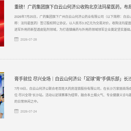
重磅！广药集团旗下白云山何济公收购北京法玛星医药，布
2026年7月25日，广药集团旗下广州白云山何济公药业有限公司（以下简称：白
称：法玛星医药）签订股权转让协议，以人民币3.3亿元为交易对价，收购法玛星医
进军外用药新型透皮贴剂领域，为打造镇痛药与外用药领域领军企业奠定坚实基础
2026-07-28
膏手就位 尽兴全场｜白云山何济公「足球"膏"手俱乐部」长
7月19日，白云山何济公联合老百姓大药房连锁股份有限公司，在长沙万家丽商场
位 尽兴全场”长沙站。活动以足球赛事为纽带，融合本土烟火气、专业健康义诊与
的日常休闲之中。
2026-07-24