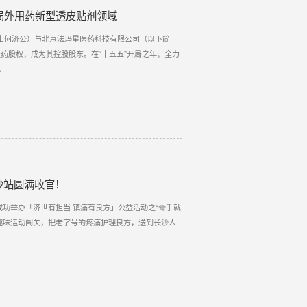
局外用药新型透皮贴剂领域
云山何济公）与北京法玛星医药科技有限公司（以下简
药股权，成为其控股股东。在“十五五”开局之年，全力
。
沙站圆满收官！
成功举办「济世有担当 镇痛有良方」公益活动之“膏手就
趣味运动闯关，把老字号的疼痛护理良方，送到长沙人