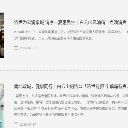
济世为公润泉城 清凉一夏惠民生｜白云山风油精「点滴清爽
2026年7月18日，泉城济南暑意正浓，龙湖济南西城天街人潮涌动、欢声不绝。白
“风”驰骋俱乐部」白云山风油精主题专场济南站圆满收官。
2026-07-21
南北双城，健康同行｜白云山何济公「济世有担当 镇痛有良
盛夏七月，热浪席卷全国多地。世界杯赛事渐入佳境，球迷观赛热情与气温一同
倦、运动扭伤、腰背不适等健康问题也随之而来。 作为广药集团旗下拥有88年
续开展“济世有担当 镇痛有良方”系列公益活动，将健康守护送到市民身边。本周
连锁药店，为市民送上专业的健康服务与清凉关怀。
2026-07-17