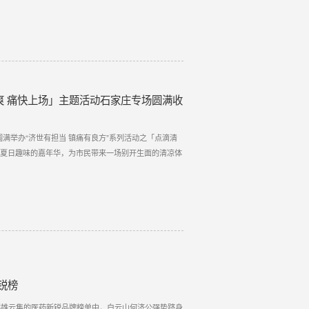
 痛快上场」主题活动石家庄专场圆满收
满举办“济世有担当 镇痛有良方”系列活动之「点滴清
与夏日趣味的嘉年华，为市民带来一场别开生面的清凉体
锐榜
布！在群雄云集的医药新锐品牌榜单中，白云山何济公强势跻身