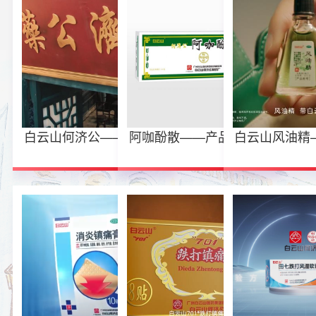
白云山何济公——企业宣
阿咖酚散——产品广告片
白云山风油精
传片
告