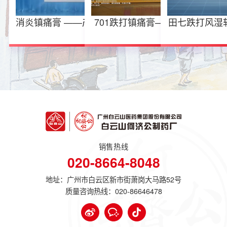
消炎镇痛膏 ——产品广告
701跌打镇痛膏——产品
田七跌打风湿
片
广告片
品宣
销售热线
020-8664-8048
地址：广州市白云区新市街萧岗大马路52号
质量咨询热线：
020-86646478