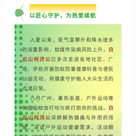
01
以匠心守护，为热爱续航
入夏以来，受气温攀升和降水增多
的双重影响，蚊媒传染病风险上升，
白
云山何济公
已多次走进各地社区、广
场、学校开展防蚊防暑健康科普与便民
公益活动，将健康守护融入大众生活的
点滴日常。
六月广州，暑热渐盛，户外运动难
免面临蚊虫叮咬与跌打损伤的挑战。
白
云山何济公
深耕解热镇痛与外用药领
域，深谙户外运动健康需求。活动期