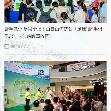
膏手就位 尽兴全场｜白云山何济公「足球"膏"手俱
乐部」长沙站圆满收官！
2026-07-24