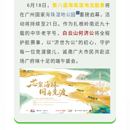
6月18日，
第八届海珠湿地龙船景
将
在广州国家
海珠湿地公园
重磅启幕，活
动将持续至21日。作为扎根岭南近九十
载的中华老字号，
白云山何济公
将全程
护航赛事，以“济世为公”的初心，守护
每一位竞渡健儿，诚邀广大市民共赴这
场广府味十足的端午盛会。