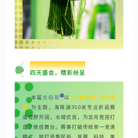
02
四天盛会，精彩纷呈
本届
龙船景
以
“芯聚海珠 同舟竞
渡”
为主题，海珠湖350米专业折返赛
道视野开阔，水域优良，为龙舟竞技打
造了绝佳舞台。赛事打破传统单一竞速
模式，将打造集民俗、竞赛、科技、美