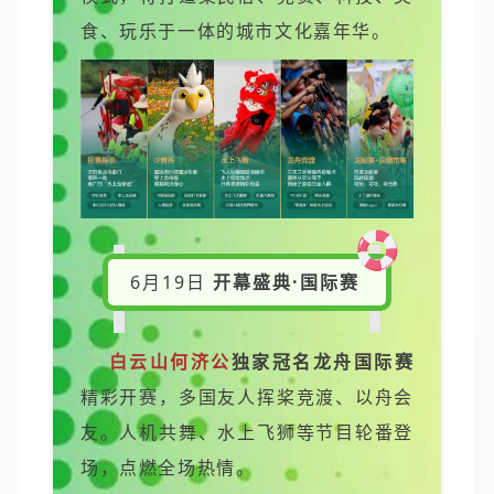
食、玩乐于一体的城市文化嘉年华。
6月19日
开幕盛典·国际赛
白云山何济公
独家冠名龙舟国际赛
精彩开赛，多国友人挥桨竞渡、以舟会
友。人机共舞、水上飞狮等节目轮番登
场，点燃全场热情。