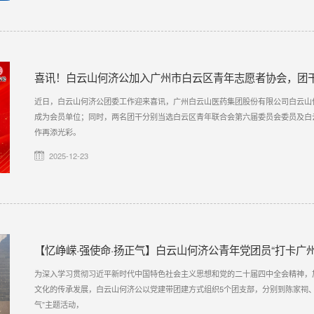
喜讯！白云山何济公加入广州市白云区青年志愿者协会，团
近日，白云山何济公团委工作迎来喜讯，广州白云山医药集团股份有限公司白云山
成为会员单位；同时，两名团干分别当选白云区青年联合会第六届委员会委员及白
作再添光彩。
2025-12-23
【忆峥嵘·强使命·扬正气】白云山何济公青年党团员“打卡广州
为深入学习贯彻习近平新时代中国特色社会主义思想和党的二十届四中全会精神，
文化的传承发展，白云山何济公以党建带团建方式组织5个团支部，分别到陈家祠、
气”主题活动，