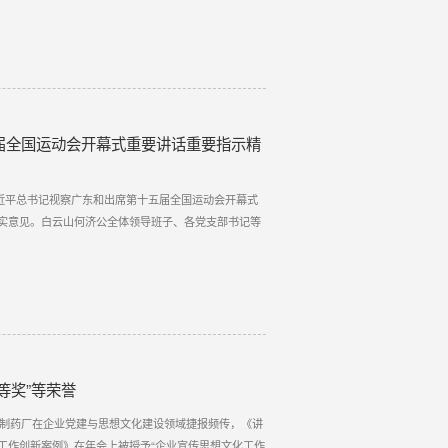
届全国运动会开幕式重要讲话重要指示精
近平总书记视察广东和出席第十五届全国运动会开幕式
实意见。白云山何济公全体领导班子、各党支部书记等
等奖”等荣誉
公制药厂在企业党建与思想文化建设领域捷报频传，《讲
工作创新案例》在年会上被授予“企业宣传思想文化工作