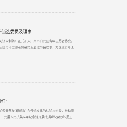
干当选委员及理事
何济公制药厂正式加入广州市白云区青年志愿者协会，
云区青年志愿者协会第五届理事会理事，为企业青年工
红”
加深青年党团员对广东传统文化的认知与热爱，推动粤
三元里人民抗英斗争纪念馆开展“忆峥嵘·强使命·扬正