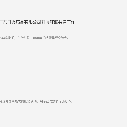
广东日兴药品有限公司开展红联共建工作
支部再度携手，举行红联共建年度总结暨展望交流会。
接连开展两场志愿服务活动，用专业与热情传递爱心，